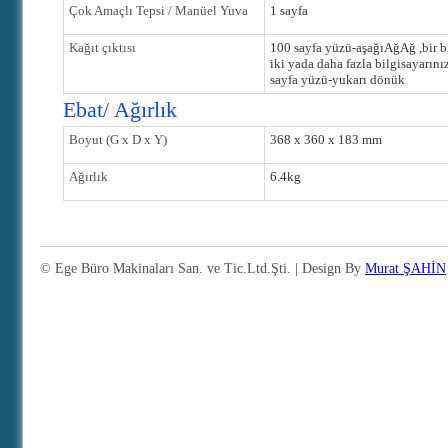
Çok Amaçlı Tepsi / Manüel Yuva
1 sayfa
Kağıt çıktısı
100 sayfa yüzü-aş
ağı
Ağ
Ağ ,bir b
iki yada daha fazla bilgisayarınız
sayfa yüzü-yukarı dönük
Ebat/ Ağırlık
Boyut (G x D x Y)
368 x 360 x 183 mm
Ağırlık
6.4kg
© Ege Büro Makinaları San. ve Tic.Ltd.Şti. | Design By
Murat ŞAHİN